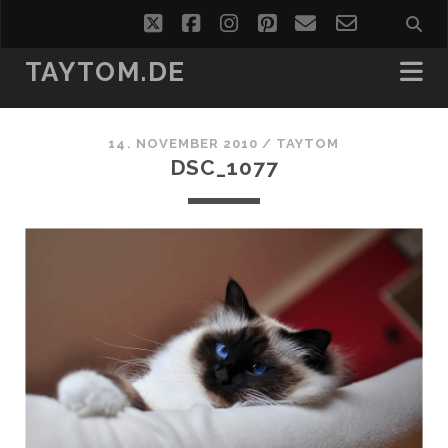
twitter
facebook
instagram
pinterest
email
email-
form
TAYTOM.DE
14. NOVEMBER 2010 /
TAYTOM
DSC_1077