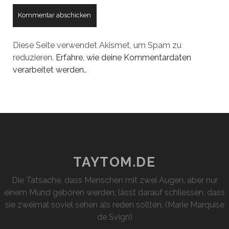
Diese Seite verwendet Akismet, um Spam zu
reduzieren.
Erfahre, wie deine Kommentardaten
verarbeitet werden.
.
TAYTOM.DE
Die Tatsache, dass Menschen mit zwei Augen, aber nur
einem Mund geboren werden, lässt darauf schliessen, dass
sie zweimal soviel sehen als reden sollten. (Marie Marquise
de Svign)