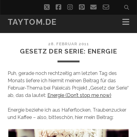
twitter
facebook
instagram
pinterest
email
email-
form
TAYTOM.DE
28. FEBRUAR 2011
GESETZ DER SERIE: ENERGIE
Puh, gerade noch rechtzeitig am letzten Tag des
Monats liefere ich hiermit meinen Beitrag für das
Februar-Thema bei Paleica’s Projekt „Gesetz der Serie“
ab, das da lautet:
Energie (Don’t stop me now)
Energie beziehe ich aus Haferflocken, Traubenzucker
und Kaffee – also, bitteschön, hier mein Beitrag: