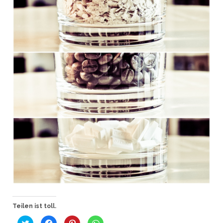
Teilen ist toll.
K
K
K
K