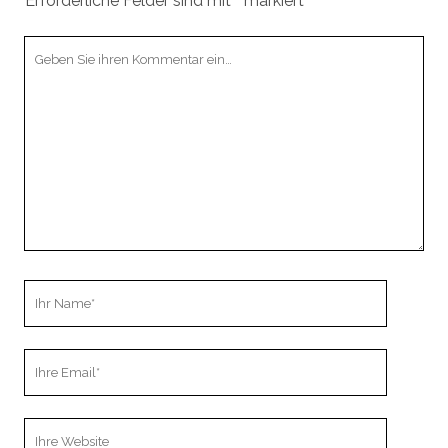
Erforderliche Felder sind mit
*
markiert
Ihr
Kommentar
Ihr
Name
Ihre
Email
Webseiten