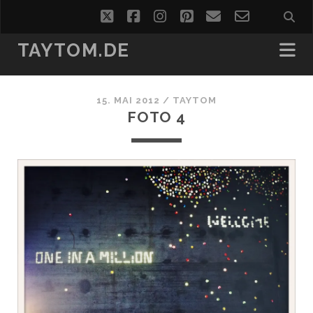
twitter
facebook
instagram
pinterest
email
email-
form
TAYTOM.DE
15. MAI 2012 /
TAYTOM
FOTO 4