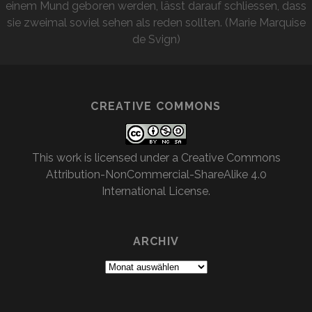
einem Mund geboren werden, lässt darauf schliessen, dass
sie zweimal soviel sehen als reden sollten. (Marie Marquise
de Svign)
CREATIVE COMMONS
This work is licensed under a
Creative Commons
Attribution-NonCommercial-ShareAlike 4.0
International License
.
ARCHIV
Archiv