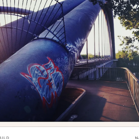
BILD
N