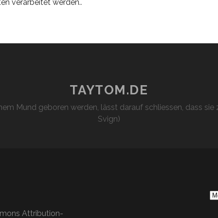
n verarbeitet werden.
.
TAYTOM.DE
em Mund geboren werden, lässt darauf schliessen, dass sie z
Svign)
S
Ar
mons Attribution-