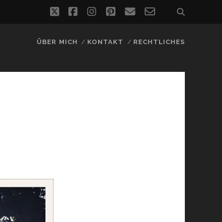
twitter
facebook
instagram
pinterest
email
email-
form
ÜBER MICH
KONTAKT
RECHTLICHES