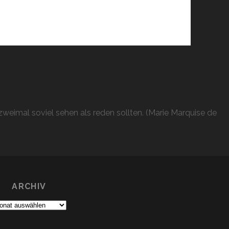
weimal soviel sehen als reden sollten. (Marie Marquise de
ARCHIV
chiv