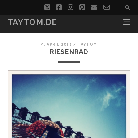
twitter
facebook
instagram
pinterest
email
email-
form
TAYTOM.DE
9. APRIL 2012 /
TAYTOM
RIESENRAD