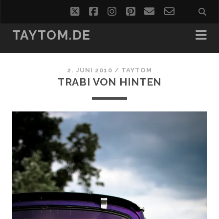
twitter
facebook
instagram
pinterest
email
email-
form
TAYTOM.DE
2. JUNI 2010 /
TAYTOM
TRABI VON HINTEN