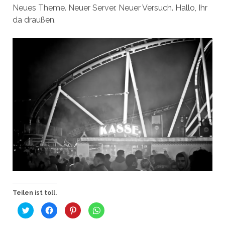
Neues Theme. Neuer Server. Neuer Versuch. Hallo, Ihr
da draußen.
Teilen ist toll.
K
K
K
K
l
l
l
l
i
i
i
i