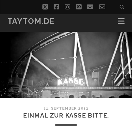
twitter
facebook
instagram
pinterest
email
email-
form
TAYTOM.DE
11. SEPTEMBER 2012
EINMAL ZUR KASSE BITTE.