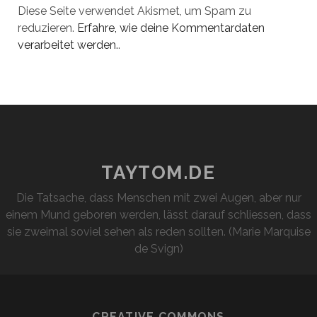
Diese Seite verwendet Akismet, um Spam zu
reduzieren.
Erfahre, wie deine Kommentardaten
verarbeitet werden.
.
TAYTOM.DE
Die Tatsache, dass Menschen mit zwei Augen, aber nur
einem Mund geboren werden, lässt darauf schliessen, dass
sie zweimal soviel sehen als reden sollten. (Marie Marquise
de Svign)
CREATIVE COMMONS