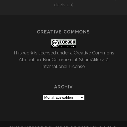
de Svign)
CREATIVE COMMONS
This work is licensed under a
Creative Commons
Attribution-NonCommercial-ShareAlike 4.0
International License
.
ARCHIV
Archiv