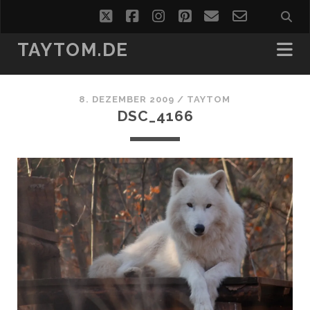
twitter
facebook
instagram
pinterest
email
email-
form
TAYTOM.DE
8. DEZEMBER 2009 /
TAYTOM
DSC_4166