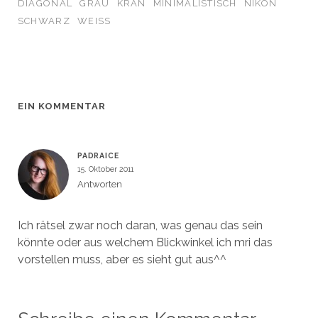
n
n
e
F
DIAGONAL
GRAU
KRAN
MINIMALISTISCH
NIKON
s
s
n
e
t
t
s
n
SCHWARZ
WEISS
e
e
t
s
r
r
e
t
g
g
r
e
e
e
g
r
ö
ö
e
g
f
f
ö
e
f
f
f
ö
n
n
f
f
e
e
n
f
t
t
e
n
EIN KOMMENTAR
)
)
t
e
)
t
)
PADRAICE
15. Oktober 2011
Antworten
Ich rätsel zwar noch daran, was genau das sein
könnte oder aus welchem Blickwinkel ich mri das
vorstellen muss, aber es sieht gut aus^^