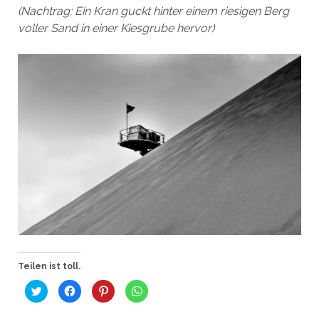
(Nachtrag: Ein Kran guckt hinter einem riesigen Berg
voller Sand in einer Kiesgrube hervor)
Teilen ist toll.
K
K
K
K
l
l
l
l
i
i
i
i
c
c
c
c