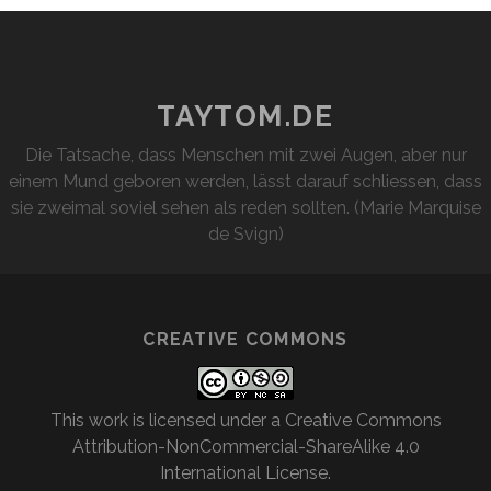
TAYTOM.DE
Die Tatsache, dass Menschen mit zwei Augen, aber nur
einem Mund geboren werden, lässt darauf schliessen, dass
sie zweimal soviel sehen als reden sollten. (Marie Marquise
de Svign)
CREATIVE COMMONS
This work is licensed under a
Creative Commons
Attribution-NonCommercial-ShareAlike 4.0
International License
.