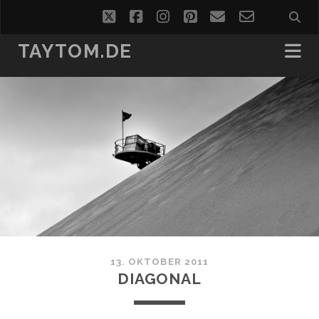
twitter
facebook
instagram
pinterest
email
email-
form
TAYTOM.DE
13. OKTOBER 2011
DIAGONAL