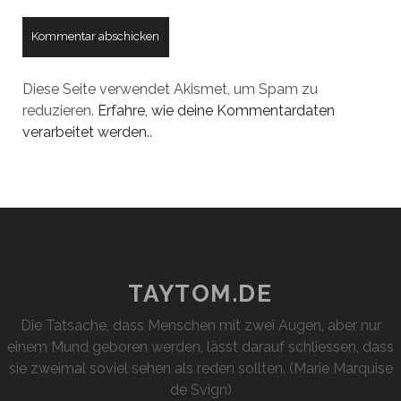
Diese Seite verwendet Akismet, um Spam zu
reduzieren.
Erfahre, wie deine Kommentardaten
verarbeitet werden.
.
TAYTOM.DE
Die Tatsache, dass Menschen mit zwei Augen, aber nur
einem Mund geboren werden, lässt darauf schliessen, dass
sie zweimal soviel sehen als reden sollten. (Marie Marquise
de Svign)