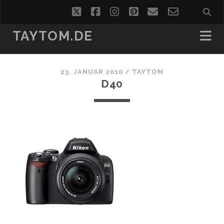
twitter
facebook
instagram
pinterest
email
email-
form
TAYTOM.DE
23. JANUAR 2010 /
TAYTOM
D40