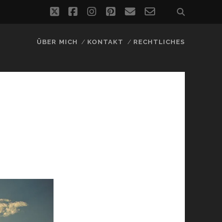
twitter
facebook
instagram
pinterest
email
email-
form
ÜBER MICH
KONTAKT
RECHTLICHES