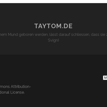
TAYTOM.DE
em Mund geboren werden, lässt darauf schliessen, dass sie z
Svign)
S
Ar
mons Attribution-
ional License
.