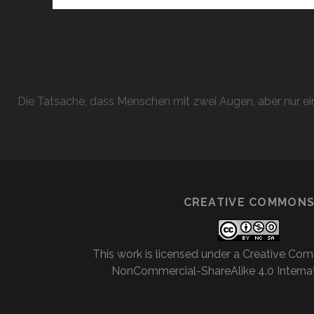
Die Tatsache, dass Menschen mit zwei Augen, aber nur ein
CREATIVE COMMON
This work is licensed under a
Creative Com
NonCommercial-ShareAlike 4.0 Internat