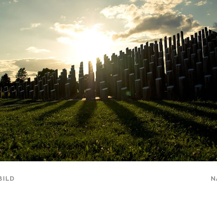
BILD
N