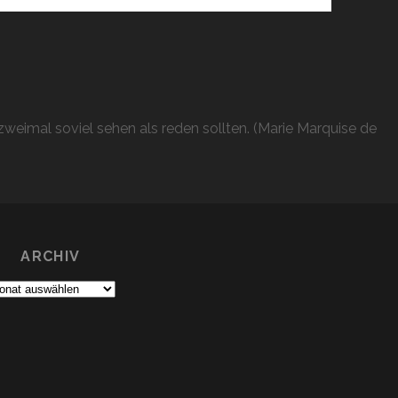
weimal soviel sehen als reden sollten. (Marie Marquise de
ARCHIV
chiv