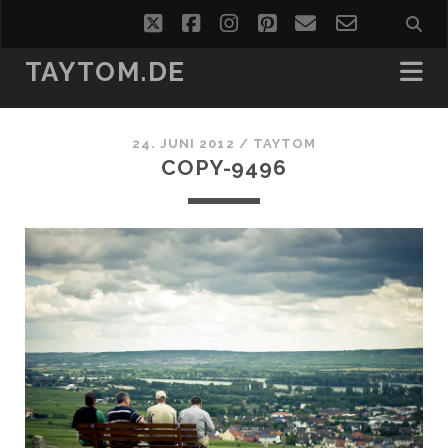
twitter
facebook
instagram
pinterest
email
email-
form
TAYTOM.DE
24. JUNI 2012 /
TAYTOM
COPY-9496