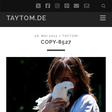
twitter
facebook
instagram
pinterest
email
email-
form
TAYTOM.DE
28. MAI 2012 /
TAYTOM
COPY-8527