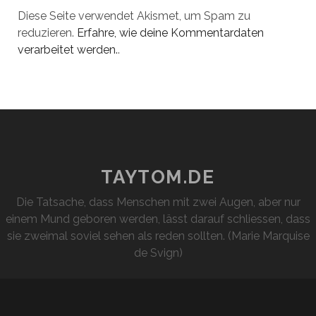
Diese Seite verwendet Akismet, um Spam zu
reduzieren.
Erfahre, wie deine Kommentardaten
verarbeitet werden.
.
TAYTOM.DE
Die Tatsache, dass Menschen mit zwei Augen, aber nur
einem Mund geboren werden, lässt darauf schliessen, dass
sie zweimal soviel sehen als reden sollten. (Marie Marquise
de Svign)