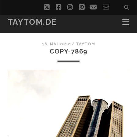
twitter
facebook
instagram
pinterest
email
email-
form
TAYTOM.DE
16. MAI 2012 /
TAYTOM
COPY-7869