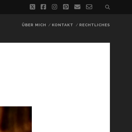
twitter
facebook
instagram
pinterest
email
email-
form
ÜBER MICH
KONTAKT
RECHTLICHES