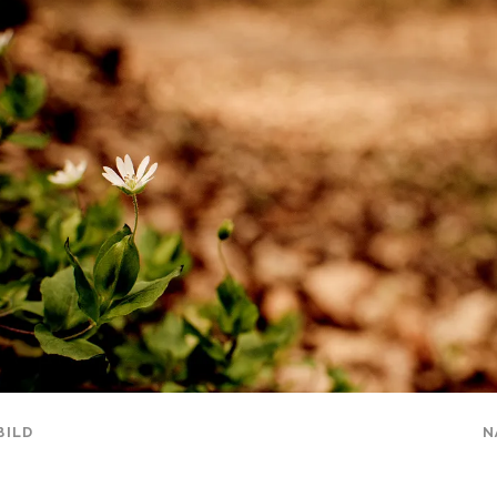
BILD
N