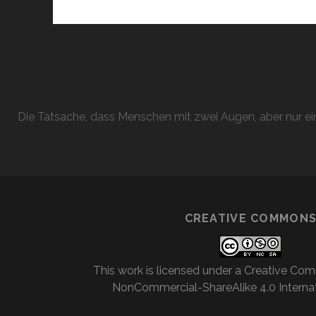
Die Tatsache, dass Menschen mit zwei Augen, aber nur ein
CREATIVE COMMON
This work is licensed under a
Creative Com
NonCommercial-ShareAlike 4.0 Internat