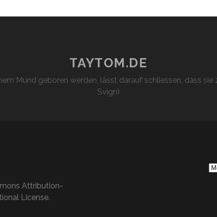
TAYTOM.DE
em Mund geboren werden, lässt darauf schliessen, dass sie z
Svign)
S
Ar
mons Attribution-
ional License
.