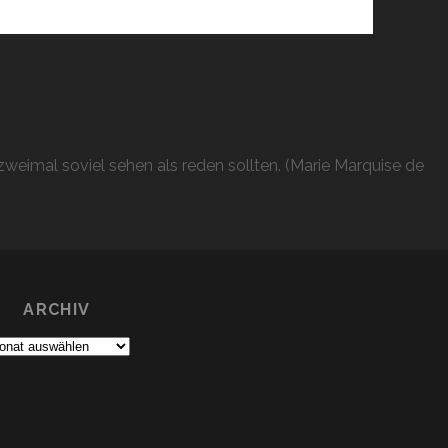
weimal soviel sehen als reden sollten. (Marie Marquise de
ARCHIV
chiv