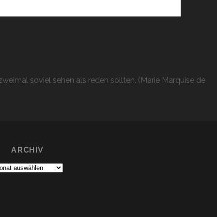
weimal soviel sehen als reden sollten. (Marie Marquise de
ARCHIV
chiv