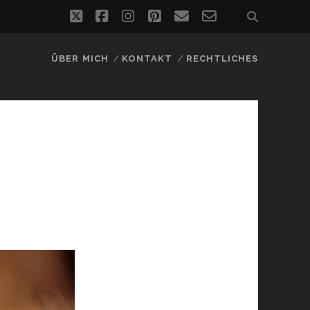
twitter
facebook
instagram
pinterest
email
email-
form
ÜBER MICH
KONTAKT
RECHTLICHES