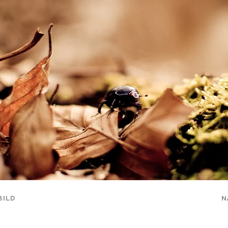
BILD
N