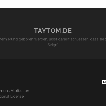
TAYTOM.DE
em Mund geboren werden, lässt darauf schliessen, dass sie z
Svign)
S
Ar
mons Attribution-
ional License
.