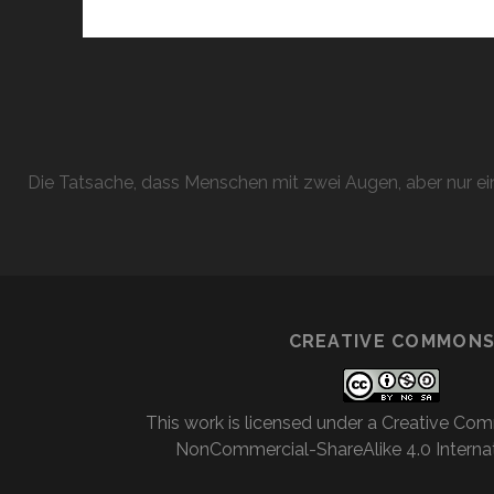
Die Tatsache, dass Menschen mit zwei Augen, aber nur ein
CREATIVE COMMON
This work is licensed under a
Creative Com
NonCommercial-ShareAlike 4.0 Internat