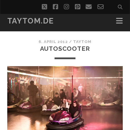
twitter
facebook
instagram
pinterest
email
email-
form
TAYTOM.DE
6. APRIL 2012 /
TAYTOM
AUTOSCOOTER