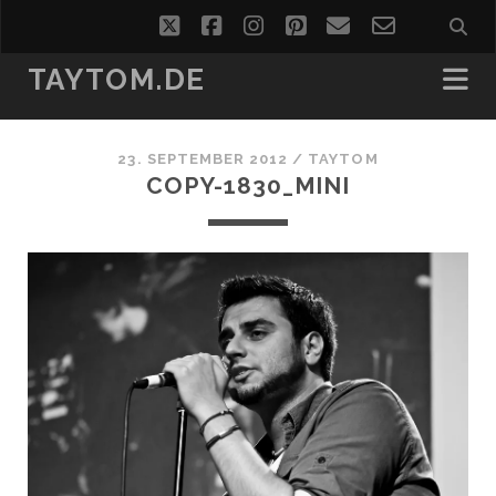
twitter
facebook
instagram
pinterest
email
email-
form
TAYTOM.DE
23. SEPTEMBER 2012 /
TAYTOM
COPY-1830_MINI