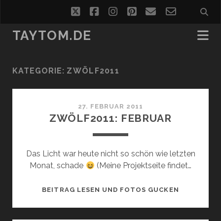
twitter
facebook
instagram
pinterest
email
email-
form
TAYTOM.DE
KATEGORIE:
ZWÖLF2011
27. FEBRUAR 2011
ZWÖLF2011: FEBRUAR
Das Licht war heute nicht so schön wie letzten
Monat, schade
(Meine Projektseite findet…
ZWÖLF2011
BEITRAG LESEN UND FOTOS GUCKEN
FEBRUAR