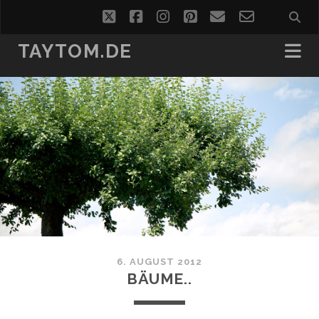
twitter
facebook
instagram
pinterest
email
email-
form
TAYTOM.DE
6. AUGUST 2012
BÄUME..