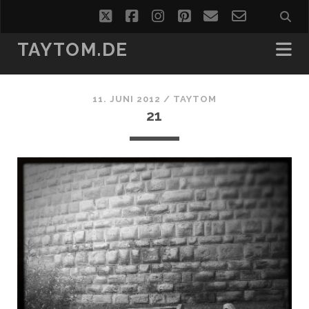
twitter
facebook
instagram
pinterest
email
email-
form
TAYTOM.DE
11. JUNI 2012 /
TAYTOM
21