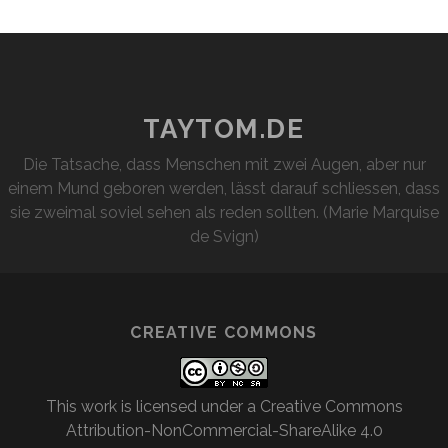
TAYTOM.DE
Die Tatsache, dass Menschen mit zwei Augen, aber nur
einem Mund geboren werden, lässt darauf schliessen, dass
sie zweimal soviel sehen als reden sollten. (Marie Marquise
de Svign)
CREATIVE COMMONS
This work is licensed under a
Creative Commons
Attribution-NonCommercial-ShareAlike 4.0