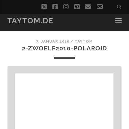
twitter
facebook
instagram
pinterest
email
email-
form
TAYTOM.DE
7. JANUAR 2010 /
TAYTOM
2-ZWOELF2010-POLAROID