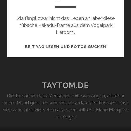
..da fängt zwar nicht das Leben an, aber diese
hübsche Kakadu-Dame aus dem Vogelpark
Herborn…
MIT
BEITRAG LESEN UND FOTOS GUCKEN
55
JAHREN..
TAYTOM.DE
Die Tatsache, dass Menschen mit zwei Augen, aber nur
einem Mund geboren werden, lässt darauf schliessen, dass
sie zweimal soviel sehen als reden sollten. (Marie Marquise
de Svign)