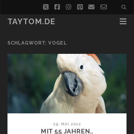
twitter
facebook
instagram
pinterest
email
email-
form
TAYTOM.DE
SCHLAGWORT:
VOGEL
29. MAI 2012
MIT 55 JAHREN..