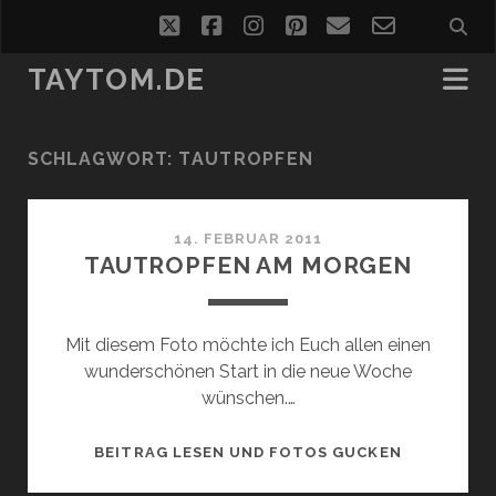
twitter
facebook
instagram
pinterest
email
email-
form
TAYTOM.DE
SCHLAGWORT:
TAUTROPFEN
14. FEBRUAR 2011
TAUTROPFEN AM MORGEN
Mit diesem Foto möchte ich Euch allen einen
wunderschönen Start in die neue Woche
wünschen.…
TAUTROPF
BEITRAG LESEN UND FOTOS GUCKEN
AM