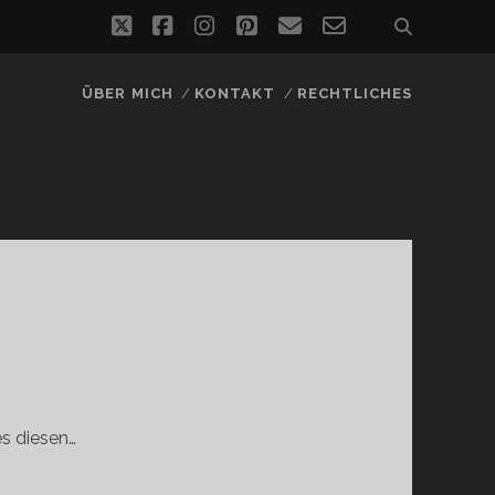
twitter
facebook
instagram
pinterest
email
email-
form
ÜBER MICH
KONTAKT
RECHTLICHES
es diesen…