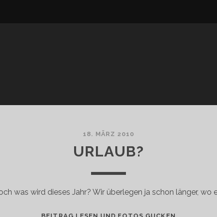
18. MÄRZ 2010
URLAUB?
ch was wird dieses Jahr? Wir überlegen ja schon länger, wo 
URLAUB?
BEITRAG LESEN UND FOTOS GUCKEN