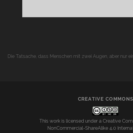
Die Tatsache, dass Menschen mit zwei Augen, aber nur ein
CREATIVE COMMON
This work is licensed under a
Creative Com
NonCommercial-ShareAlike 4.0 Internat