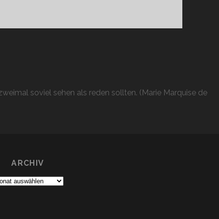
weimal soviel sehen als reden sollten. (Marie Marquise de
ARCHIV
chiv