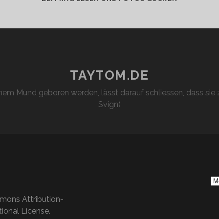
TAYTOM.DE
em Mund geboren werden, lässt darauf schliessen, dass sie z
Svign)
S
Ar
mons Attribution-
ional License
.