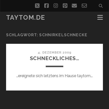
twitter
facebook
instagram
pinterest
email
email-
form
TAYTOM.DE
SCHLAGWORT:
SCHNIRKELSCHNECKE
4. DEZEMBER 2009
SCHNECKLICHES…
…ereignete sich letztens im Hause taytom….