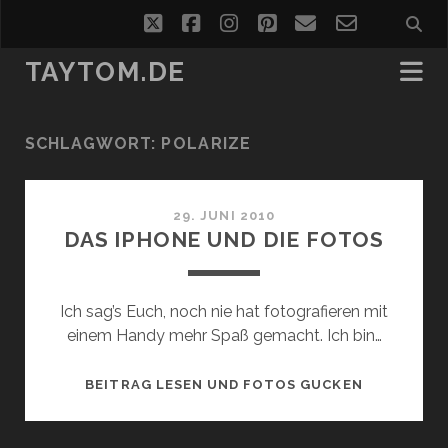
twitter
facebook
instagram
pinterest
email
email-
form
TAYTOM.DE
SCHLAGWORT:
POLARIZE
29. JUNI 2010
DAS IPHONE UND DIE FOTOS
Ich sag’s Euch, noch nie hat fotografieren mit
einem Handy mehr Spaß gemacht. Ich bin…
DAS
BEITRAG LESEN UND FOTOS GUCKEN
IPHONE
UND