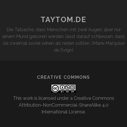
DIE
FOTOS
TAYTOM.DE
Die Tatsache, dass Menschen mit zwei Augen, aber nur
einem Mund geboren werden, lässt darauf schliessen, dass
sie zweimal soviel sehen als reden sollten. (Marie Marquise
de Svign)
CREATIVE COMMONS
This work is licensed under a
Creative Commons
Attribution-NonCommercial-ShareAlike 4.0
International License
.