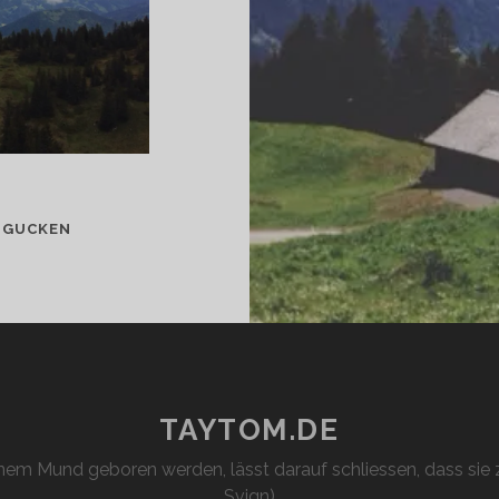
IM
 GUCKEN
BÜRO
TAYTOM.DE
em Mund geboren werden, lässt darauf schliessen, dass sie z
Svign)