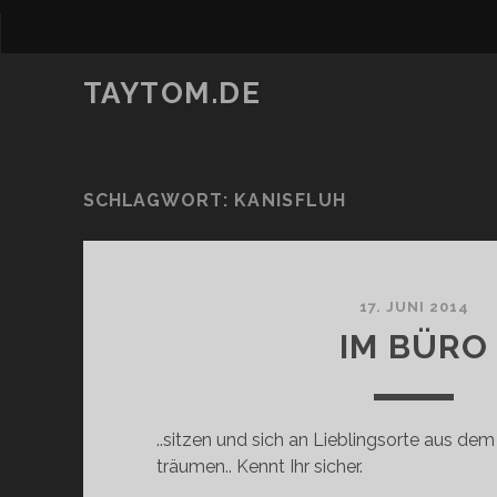
TAYTOM.DE
SCHLAGWORT:
KANISFLUH
17. JUNI 2014
IM BÜRO
..sitzen und sich an Lieblingsorte aus dem
träumen.. Kennt Ihr sicher.