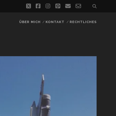
twitter
facebook
instagram
pinterest
email
email-
form
ÜBER MICH
KONTAKT
RECHTLICHES