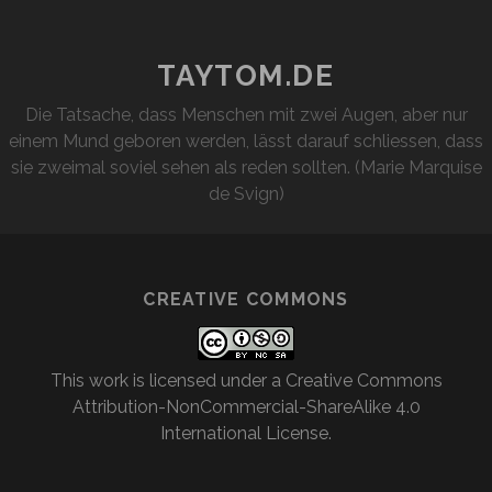
GELACHT
TAYTOM.DE
Die Tatsache, dass Menschen mit zwei Augen, aber nur
einem Mund geboren werden, lässt darauf schliessen, dass
sie zweimal soviel sehen als reden sollten. (Marie Marquise
de Svign)
CREATIVE COMMONS
This work is licensed under a
Creative Commons
Attribution-NonCommercial-ShareAlike 4.0
International License
.