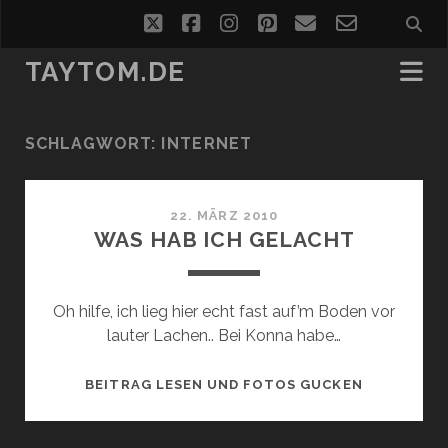
twitter
facebook
instagram
pinterest
email
email-
form
TAYTOM.DE
SCHLAGWORT:
INTERNET
22. MÄRZ 2010
WAS HAB ICH GELACHT
Oh hilfe, ich lieg hier echt fast auf’m Boden vor
lauter Lachen.. Bei Konna habe…
WAS
BEITRAG LESEN UND FOTOS GUCKEN
HAB
ICH