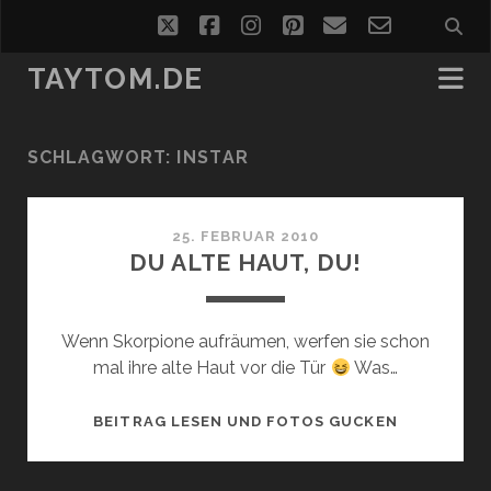
twitter
facebook
instagram
pinterest
email
email-
form
TAYTOM.DE
SCHLAGWORT:
INSTAR
25. FEBRUAR 2010
DU ALTE HAUT, DU!
Wenn Skorpione aufräumen, werfen sie schon
mal ihre alte Haut vor die Tür
Was…
DU
BEITRAG LESEN UND FOTOS GUCKEN
ALTE
HAUT,