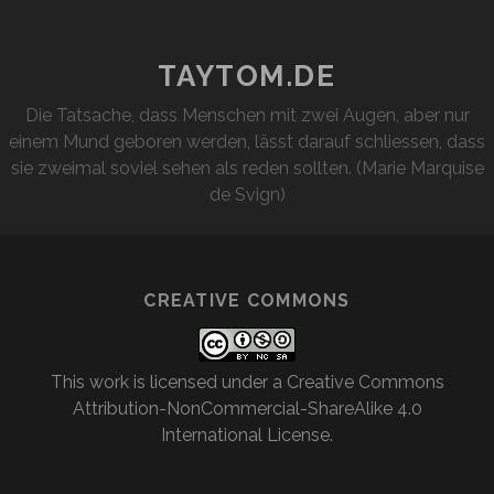
DU!
TAYTOM.DE
Die Tatsache, dass Menschen mit zwei Augen, aber nur
einem Mund geboren werden, lässt darauf schliessen, dass
sie zweimal soviel sehen als reden sollten. (Marie Marquise
de Svign)
CREATIVE COMMONS
This work is licensed under a
Creative Commons
Attribution-NonCommercial-ShareAlike 4.0
International License
.