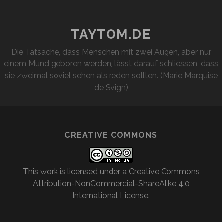
HOLGA-
FOTOS
TAYTOM.DE
Die Tatsache, dass Menschen mit zwei Augen, aber nur
einem Mund geboren werden, lässt darauf schliessen, dass
sie zweimal soviel sehen als reden sollten. (Marie Marquise
de Svign)
CREATIVE COMMONS
This work is licensed under a
Creative Commons
Attribution-NonCommercial-ShareAlike 4.0
International License
.