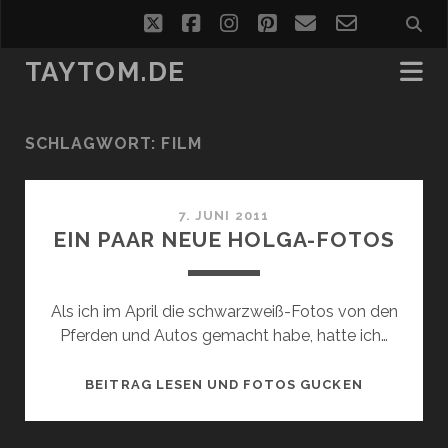
twitter
facebook
instagram
pinterest
email
email-
form
TAYTOM.DE
SCHLAGWORT:
FILM
7. JUNI 2011
EIN PAAR NEUE HOLGA-FOTOS
Als ich im April die schwarzweiß-Fotos von den
Pferden und Autos gemacht habe, hatte ich…
EIN
BEITRAG LESEN UND FOTOS GUCKEN
PAAR
NEUE