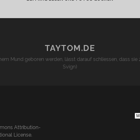
AUGUST:
SERIENJUN
TAYTOM.DE
em Mund geboren werden, lässt darauf schliessen, dass sie z
Svign)
S
Ar
mons Attribution-
ional License
.