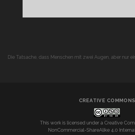
Die Tatsache, dass Menschen mit zwei Augen, aber nur ein
CREATIVE COMMON
This work is licensed under a
Creative Com
NonCommercial-ShareAlike 4.0 Internat