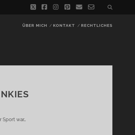
twitter
facebook
instagram
pinterest
email
email-
form
ÜBER MICH
KONTAKT
RECHTLICHES
NKIES
 Sport war…
WER