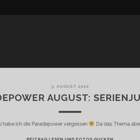
3. AUGUST 2010
DEPOWER AUGUST: SERIENJU
li habe ich die Paradepower vergessen
Da das Thema aber
PARADEPO
BEITRAG LESEN UND FOTOS GUCKEN