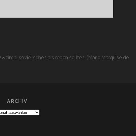
KIES
weimal soviel sehen als reden sollten. (Marie Marquise de
ARCHIV
chiv