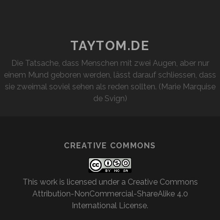
WIRD
WAHR
TAYTOM.DE
Die Tatsache, dass Menschen mit zwei Augen, aber nur
einem Mund geboren werden, lässt darauf schliessen, dass
sie zweimal soviel sehen als reden sollten. (Marie Marquise
de Svign)
CREATIVE COMMONS
This work is licensed under a
Creative Commons
Attribution-NonCommercial-ShareAlike 4.0
International License
.