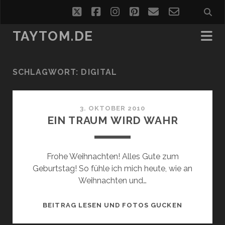
twitter
facebook
instagram
pinterest
email
email-
form
TAYTOM.DE
SCHLAGWORT:
DIGITAL
3. OKTOBER 2010
EIN TRAUM WIRD WAHR
Frohe Weihnachten! Alles Gute zum
Geburtstag! So fühle ich mich heute, wie an
Weihnachten und…
EIN
BEITRAG LESEN UND FOTOS GUCKEN
TRAUM