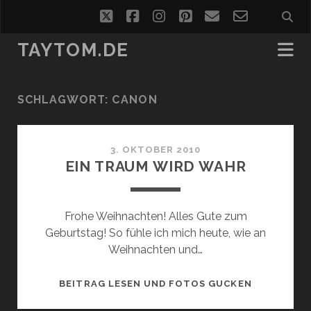
twitter
facebook
instagram
pinterest
email
email-
form
TAYTOM.DE
SCHLAGWORT:
CANON
3. OKTOBER 2010
EIN TRAUM WIRD WAHR
Frohe Weihnachten! Alles Gute zum
Geburtstag! So fühle ich mich heute, wie an
Weihnachten und…
EIN
BEITRAG LESEN UND FOTOS GUCKEN
TRAUM