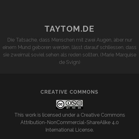
WIRD
WAHR
TAYTOM.DE
Die Tatsache, dass Menschen mit zwei Augen, aber nur
einem Mund geboren werden, lässt darauf schliessen, dass
sie zweimal soviel sehen als reden sollten. (Marie Marquise
de Svign)
CREATIVE COMMONS
This work is licensed under a
Creative Commons
Attribution-NonCommercial-ShareAlike 4.0
International License
.