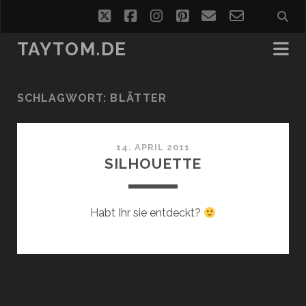
twitter
facebook
instagram
pinterest
email
email-
form
TAYTOM.DE
SCHLAGWORT:
BLÄTTER
14. APRIL 2011
SILHOUETTE
Habt Ihr sie entdeckt?