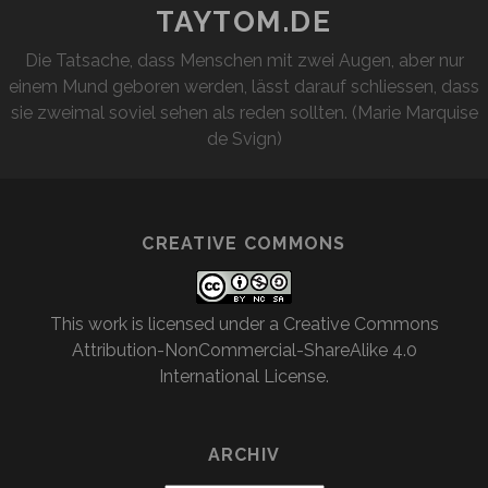
TAYTOM.DE
Die Tatsache, dass Menschen mit zwei Augen, aber nur
einem Mund geboren werden, lässt darauf schliessen, dass
sie zweimal soviel sehen als reden sollten. (Marie Marquise
de Svign)
CREATIVE COMMONS
This work is licensed under a
Creative Commons
Attribution-NonCommercial-ShareAlike 4.0
International License
.
ARCHIV