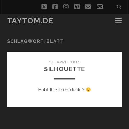
twitter
facebook
instagram
pinterest
email
email-
form
TAYTOM.DE
SCHLAGWORT:
BLATT
14. APRIL 2011
SILHOUETTE
Habt Ihr sie entdeckt?