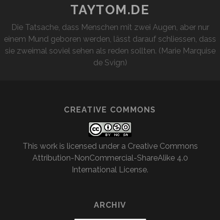
TAYTOM.DE
Die Tatsache, dass Menschen mit zwei Augen, aber nur
einem Mund geboren werden, lässt darauf schliessen, dass
sie zweimal soviel sehen als reden sollten. (Marie Marquise
de Svign)
CREATIVE COMMONS
This work is licensed under a
Creative Commons
Attribution-NonCommercial-ShareAlike 4.0
International License
.
ARCHIV