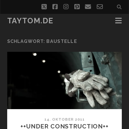
twitter
facebook
instagram
pinterest
email
email-
form
TAYTOM.DE
SCHLAGWORT:
BAUSTELLE
14. OKTOBER 2011
++UNDER CONSTRUCTION++