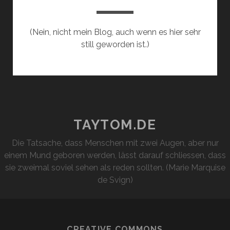
(Nein, nicht mein Blog, auch wenn es hier sehr
still geworden ist.)
TAYTOM.DE
Die Tatsache, dass Menschen mit zwei Augen, aber nur
einem Mund geboren werden, lässt darauf schliessen, dass
sie zweimal soviel sehen als reden sollten. (Marie Marquise
de Svign)
CREATIVE COMMONS