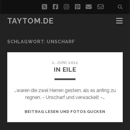
twitter
facebook
instagram
pinterest
email
email-
form
TAYTOM.DE
SCHLAGWORT:
UNSCHARF
1. JUNI 2011
IN EILE
…waren die zwei Herren gestern, als es anfing zu
regnen. – Unscharf und verwackelt –…
IN
BEITRAG LESEN UND FOTOS GUCKEN
EILE