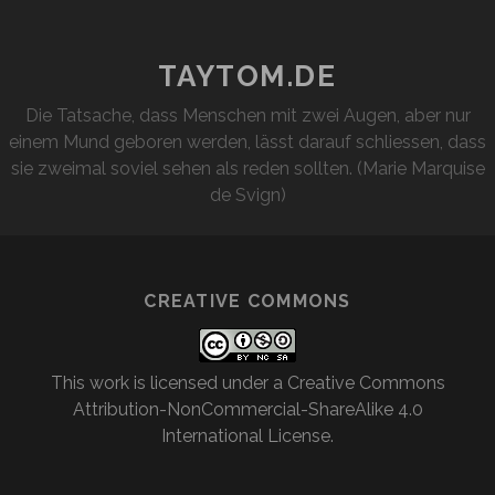
TAYTOM.DE
Die Tatsache, dass Menschen mit zwei Augen, aber nur
einem Mund geboren werden, lässt darauf schliessen, dass
sie zweimal soviel sehen als reden sollten. (Marie Marquise
de Svign)
CREATIVE COMMONS
This work is licensed under a
Creative Commons
Attribution-NonCommercial-ShareAlike 4.0
International License
.