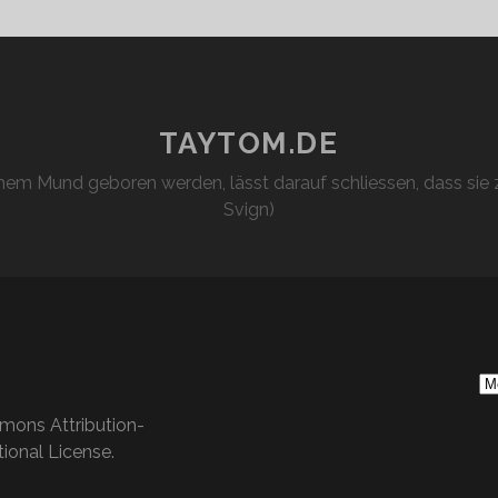
TAYTOM.DE
em Mund geboren werden, lässt darauf schliessen, dass sie z
Svign)
S
Ar
mons Attribution-
ional License
.