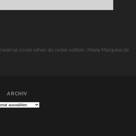
weimal soviel sehen als reden sollten. (Marie Marquise de
ARCHIV
chiv