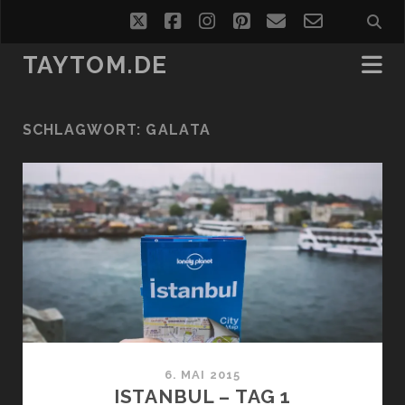
twitter
facebook
instagram
pinterest
email
email-
form
TAYTOM.DE
SCHLAGWORT:
GALATA
6. MAI 2015
ISTANBUL – TAG 1