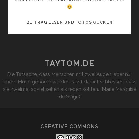
ISTANBUL
BEITRAG LESEN UND FOTOS GUCKEN
–
TAG
1
TAYTOM.DE
Die Tatsache, dass Menschen mit zwei Augen, aber nur
einem Mund geboren werden, lässt darauf schliessen, dass
sie zweimal soviel sehen als reden sollten. (Marie Marquise
de Svign)
CREATIVE COMMONS