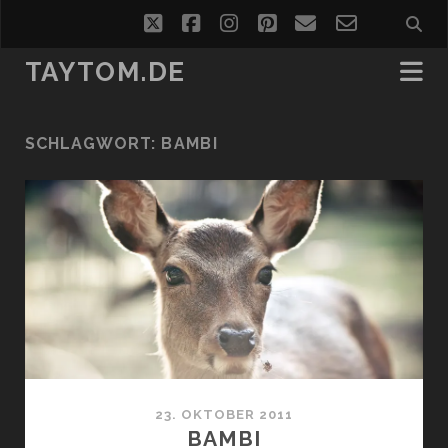
twitter
facebook
instagram
pinterest
email
email-
form
TAYTOM.DE
SCHLAGWORT:
BAMBI
23. OKTOBER 2011
BAMBI