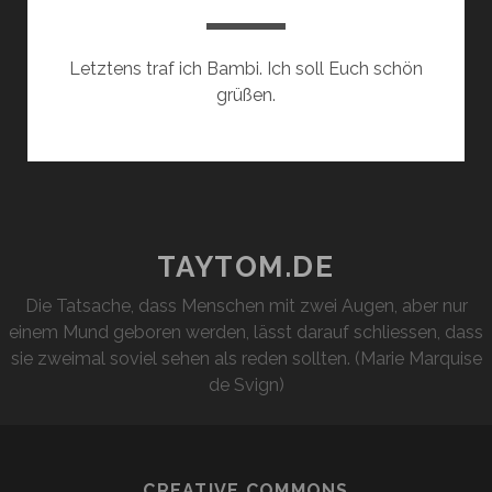
Letztens traf ich Bambi. Ich soll Euch schön
grüßen.
TAYTOM.DE
Die Tatsache, dass Menschen mit zwei Augen, aber nur
einem Mund geboren werden, lässt darauf schliessen, dass
sie zweimal soviel sehen als reden sollten. (Marie Marquise
de Svign)
CREATIVE COMMONS