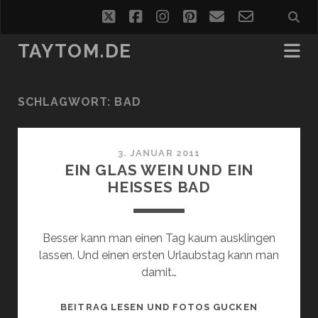
twitter
facebook
instagram
pinterest
email
email-
form
TAYTOM.DE
SCHLAGWORT:
BAD
3. JANUAR 2011
EIN GLAS WEIN UND EIN
HEISSES BAD
Besser kann man einen Tag kaum ausklingen
lassen. Und einen ersten Urlaubstag kann man
damit…
EIN
BEITRAG LESEN UND FOTOS GUCKEN