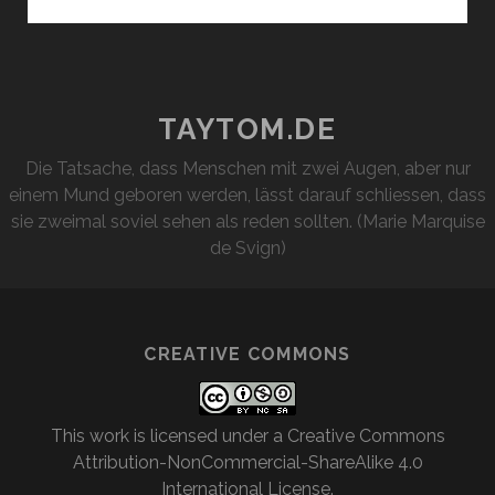
GLAS
WEIN
UND
EIN
HEISSES B
TAYTOM.DE
AD
Die Tatsache, dass Menschen mit zwei Augen, aber nur
einem Mund geboren werden, lässt darauf schliessen, dass
sie zweimal soviel sehen als reden sollten. (Marie Marquise
de Svign)
CREATIVE COMMONS
This work is licensed under a
Creative Commons
Attribution-NonCommercial-ShareAlike 4.0
International License
.